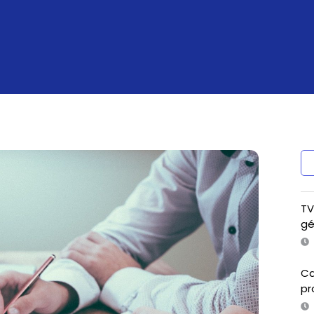
TV
gé
Ca
pr