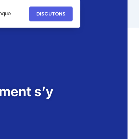
anque
DISCUTONS
mment s’y