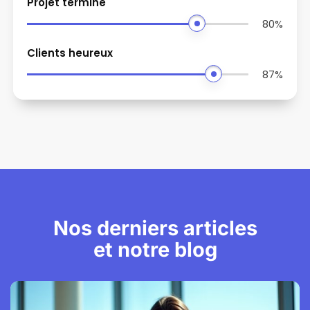
Projet terminé
90
%
Clients heureux
99
%
Nos derniers articles
et notre blog