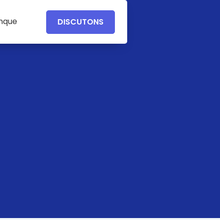
anque
DISCUTONS