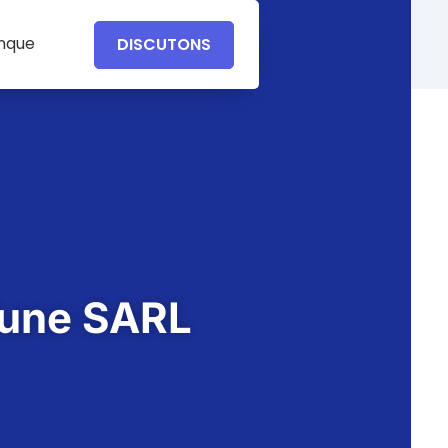
anque
DISCUTONS
d’une SARL