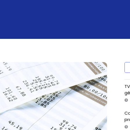
TV
gé
Ca
pr