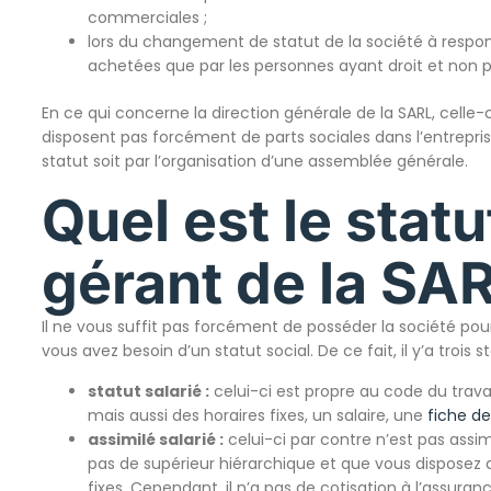
commerciales ;
lors du changement de statut de la société à responsa
achetées que par les personnes ayant droit et non pa
En ce qui concerne la direction générale de la SARL, celle-c
disposent pas forcément de parts sociales dans l’entrepris
statut soit par l’organisation d’une assemblée générale.
Quel est le statu
gérant de la SAR
Il ne vous suffit pas forcément de posséder la société pour 
vous avez besoin d’un statut social. De ce fait, il y’a trois s
statut salarié :
celui-ci est propre au code du travai
mais aussi des horaires fixes, un salaire, une
fiche de
assimilé salarié :
celui-ci par contre n’est pas assimi
pas de supérieur hiérarchique et que vous disposez d
fixes. Cependant, il n’a pas de cotisation à l’assura