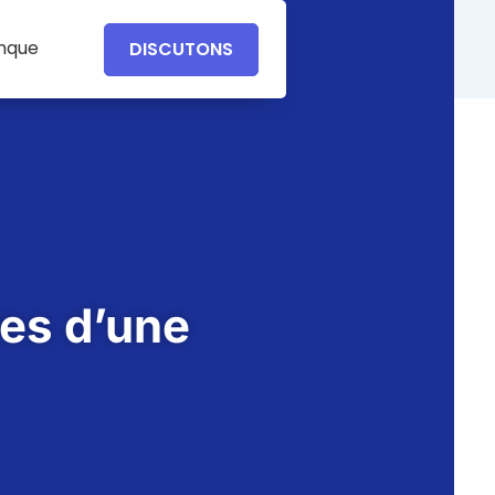
anque
DISCUTONS
res d’une