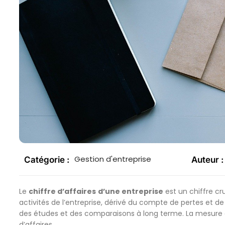
Gestion d'entreprise
Catégorie :
Auteur :
Le
chiffre d’affaires
d’une entreprise
est un chiffre cr
activités de l’entreprise, dérivé du compte de pertes et de 
des études et des comparaisons à long terme. La mesure d
d’affaires.