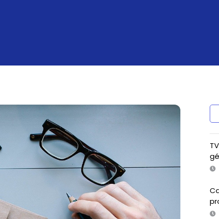
TV
gé
Ca
pr