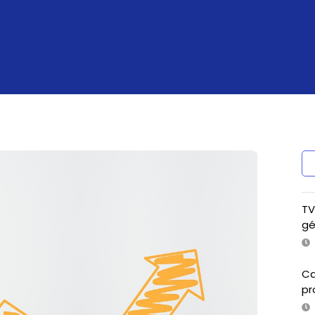
TV
gé
Ca
pr