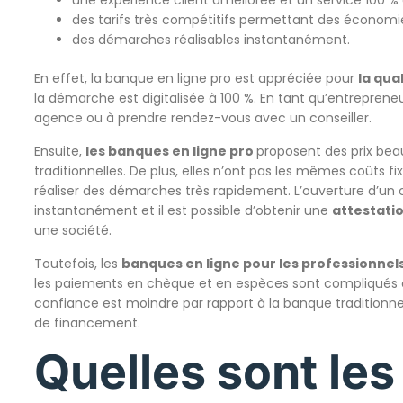
une expérience client améliorée et un service 100 % di
des tarifs très compétitifs permettant des économie
des démarches réalisables instantanément.
En effet, la banque en ligne pro est appréciée pour
la qua
la démarche est digitalisée à 100 %. En tant qu’entreprene
agence ou à prendre rendez-vous avec un conseiller.
Ensuite,
les banques en ligne pro
proposent des prix bea
traditionnelles. De plus, elles n’ont pas les mêmes coûts 
réaliser des démarches très rapidement. L’ouverture d’un 
instantanément et il est possible d’obtenir une
attestati
une société.
Toutefois, les
banques en ligne pour les professionnel
les paiements en chèque et en espèces sont compliqués et i
confiance est moindre par rapport à la banque traditionnel
de financement.
Quelles sont les