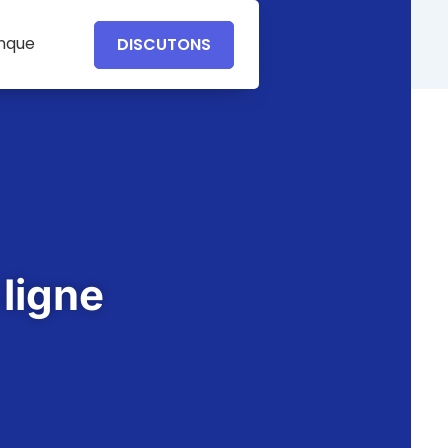
anque
DISCUTONS
ligne