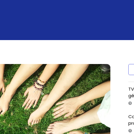
TV
gé
Ca
pr