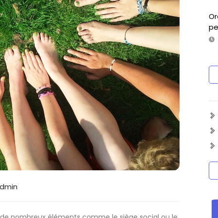
Or
pe
dmin
 à de nombreux éléments comme le siège social ou le