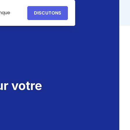
anque
DISCUTONS
ur votre