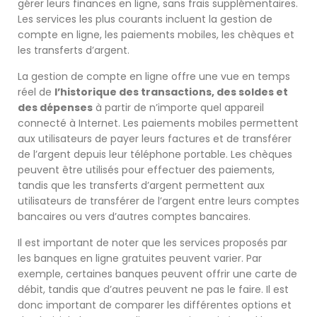
gérer leurs finances en ligne, sans frais supplémentaires.
Les services les plus courants incluent la gestion de
compte en ligne, les paiements mobiles, les chèques et
les transferts d’argent.
La gestion de compte en ligne offre une vue en temps
réel de
l’historique des transactions, des soldes et
des dépenses
à partir de n’importe quel appareil
connecté à Internet. Les paiements mobiles permettent
aux utilisateurs de payer leurs factures et de transférer
de l’argent depuis leur téléphone portable. Les chèques
peuvent être utilisés pour effectuer des paiements,
tandis que les transferts d’argent permettent aux
utilisateurs de transférer de l’argent entre leurs comptes
bancaires ou vers d’autres comptes bancaires.
Il est important de noter que les services proposés par
les banques en ligne gratuites peuvent varier. Par
exemple, certaines banques peuvent offrir une carte de
débit, tandis que d’autres peuvent ne pas le faire. Il est
donc important de comparer les différentes options et