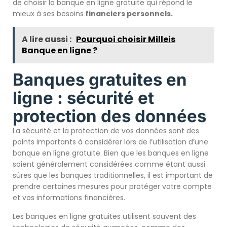
de choisir la banque en ligne gratuite qui répond le
mieux à ses besoins
financiers personnels.
A lire aussi :
Pourquoi choisir Milleis
Banque en ligne ?
Banques gratuites en
ligne : sécurité et
protection des données
La sécurité et la protection de vos données sont des
points importants à considérer lors de l’utilisation d’une
banque en ligne gratuite. Bien que les banques en ligne
soient généralement considérées comme étant aussi
sûres que les banques traditionnelles, il est important de
prendre certaines mesures pour protéger votre compte
et vos informations financières.
Les banques en ligne gratuites utilisent souvent des