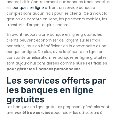
accessibilité. Contrairement aux banques traditionnelles,
les
banques en ligne
offrent un service bancaire
complet sans aucun frais pour les clients. Cela inclut la
gestion de compte en ligne, les paiements mobiles, les
transferts d’argent et plus encore.
En ayant recours à une banque en ligne gratuite, les
clients peuvent économiser de l’argent sur les frais
bancaires, tout en bénéficiant de la commodité d’une
banque en ligne. De plus, avec la sécurité en ligne en
constante amélioration, les banques en ligne gratuites
sont aujourd’hui considérées comme
sûres et fiables
pour gérer les finances personnelles.
Les services offerts par
les banques en ligne
gratuites
Les banques en ligne gratuites proposent généralement
une
variété de services
pour aider les utilisateurs à