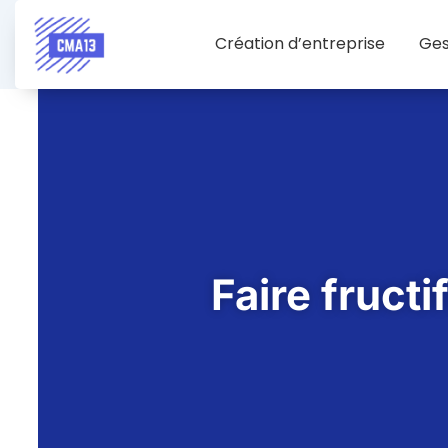
Création d’entreprise
Ges
Faire fruct