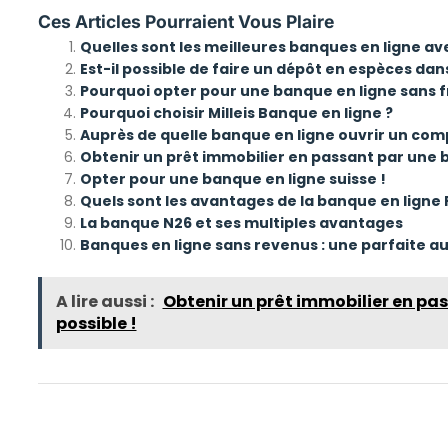
Ces Articles Pourraient Vous Plaire
Quelles sont les meilleures banques en ligne av
Est-il possible de faire un dépôt en espèces dan
Pourquoi opter pour une banque en ligne sans fr
Pourquoi choisir Milleis Banque en ligne ?
Auprès de quelle banque en ligne ouvrir un comp
Obtenir un prêt immobilier en passant par une ba
Opter pour une banque en ligne suisse !
Quels sont les avantages de la banque en ligne 
La banque N26 et ses multiples avantages
Banques en ligne sans revenus : une parfaite au
A lire aussi :
Obtenir un prêt immobilier en pas
possible !