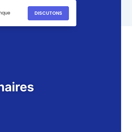
anque
DISCUTONS
naires