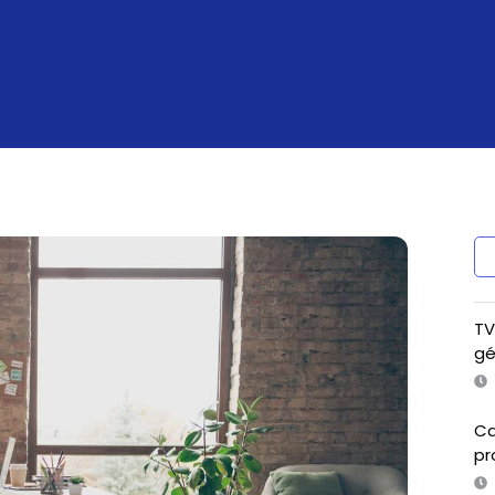
TV
gé
Ca
pr