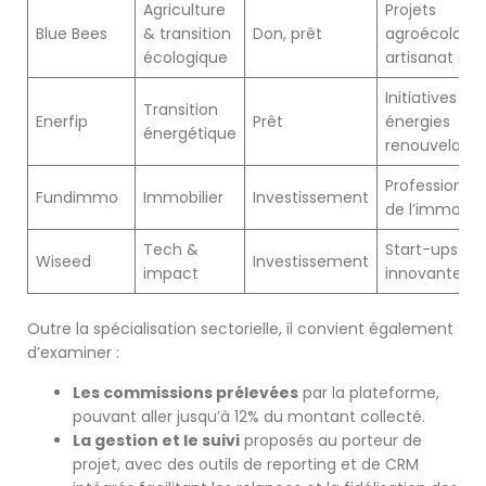
Agriculture
Projets
Blue Bees
& transition
Don, prêt
agroécologiq
écologique
artisanat dur
Initiatives en
Transition
Enerfip
Prêt
énergies
énergétique
renouvelable
Professionnel
Fundimmo
Immobilier
Investissement
de l’immobili
Tech &
Start-ups
Wiseed
Investissement
impact
innovantes, 
Outre la spécialisation sectorielle, il convient également
d’examiner :
Les commissions prélevées
par la plateforme,
pouvant aller jusqu’à 12% du montant collecté.
La gestion et le suivi
proposés au porteur de
projet, avec des outils de reporting et de CRM