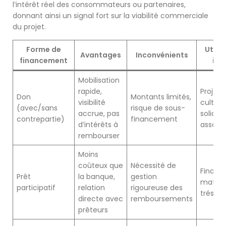
l’intérêt réel des consommateurs ou partenaires,
donnant ainsi un signal fort sur la viabilité commerciale
du projet.
Forme de
Utilis
Avantages
Inconvénients
financement
idé
Mobilisation
rapide,
Projets
Don
Montants limités,
visibilité
culturel
(avec/sans
risque de sous-
accrue, pas
solidair
contrepartie)
financement
d’intérêts à
associa
rembourser
Moins
coûteux que
Nécessité de
Finan
Prêt
la banque,
gestion
matérie
participatif
relation
rigoureuse des
trésore
directe avec
remboursements
prêteurs