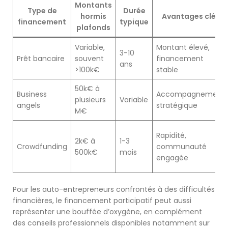
Montants
Type de
Durée
hormis
Avantages clés
financement
typique
plafonds
Variable,
Montant élevé,
3-10
Prêt bancaire
souvent
financement
ans
>100k€
stable
50k€ à
Business
Accompagnement
plusieurs
Variable
angels
stratégique
M€
Rapidité,
2k€ à
1-3
Crowdfunding
communauté
500k€
mois
engagée
Pour les auto-entrepreneurs confrontés à des difficultés
financières, le financement participatif peut aussi
représenter une bouffée d’oxygène, en complément
des conseils professionnels disponibles notamment sur