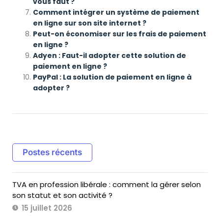
vous faut ?
Comment intégrer un système de paiement
en ligne sur son site internet ?
Peut-on économiser sur les frais de paiement
en ligne ?
Adyen : Faut-il adopter cette solution de
paiement en ligne ?
PayPal : La solution de paiement en ligne à
adopter ?
Postes récents
TVA en profession libérale : comment la gérer selon
son statut et son activité ?
15 juillet 2026