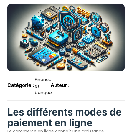
Finance
Catégorie :
Auteur :
et
banque
Les différents modes de
paiement en ligne
Le commerce en ligne connaît une croissance