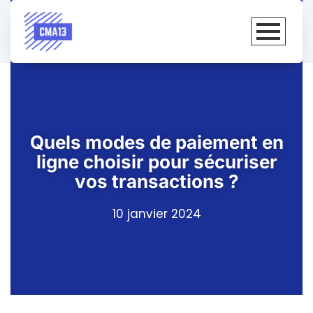
Quels modes de paiement en
ligne choisir pour sécuriser
vos transactions ?
10 janvier 2024