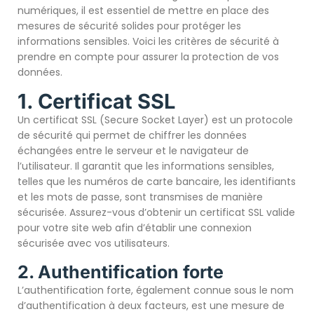
numériques, il est essentiel de mettre en place des
mesures de sécurité solides pour protéger les
informations sensibles. Voici les critères de sécurité à
prendre en compte pour assurer la protection de vos
données.
1. Certificat SSL
Un certificat SSL (Secure Socket Layer) est un protocole
de sécurité qui permet de chiffrer les données
échangées entre le serveur et le navigateur de
l’utilisateur. Il garantit que les informations sensibles,
telles que les numéros de carte bancaire, les identifiants
et les mots de passe, sont transmises de manière
sécurisée. Assurez-vous d’obtenir un certificat SSL valide
pour votre site web afin d’établir une connexion
sécurisée avec vos utilisateurs.
2. Authentification forte
L’authentification forte, également connue sous le nom
d’authentification à deux facteurs, est une mesure de