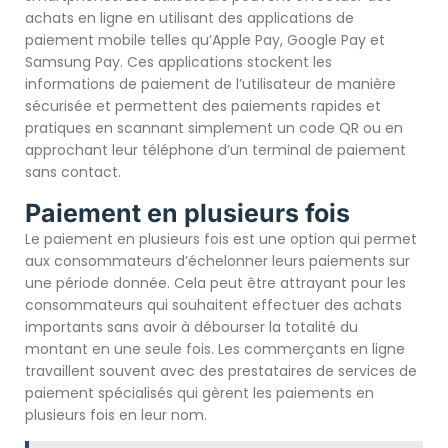
achats en ligne en utilisant des applications de
paiement mobile telles qu’Apple Pay, Google Pay et
Samsung Pay. Ces applications stockent les
informations de paiement de l’utilisateur de manière
sécurisée et permettent des paiements rapides et
pratiques en scannant simplement un code QR ou en
approchant leur téléphone d’un terminal de paiement
sans contact.
Paiement en plusieurs fois
Le paiement en plusieurs fois est une option qui permet
aux consommateurs d’échelonner leurs paiements sur
une période donnée. Cela peut être attrayant pour les
consommateurs qui souhaitent effectuer des achats
importants sans avoir à débourser la totalité du
montant en une seule fois. Les commerçants en ligne
travaillent souvent avec des prestataires de services de
paiement spécialisés qui gèrent les paiements en
plusieurs fois en leur nom.