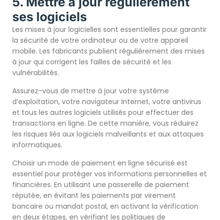
5. Mettre à jour régulièrement
ses logiciels
Les mises à jour logicielles sont essentielles pour garantir
la sécurité de votre ordinateur ou de votre appareil
mobile. Les fabricants publient régulièrement des mises
à jour qui corrigent les failles de sécurité et les
vulnérabilités.
Assurez-vous de mettre à jour votre système
d’exploitation, votre navigateur Internet, votre antivirus
et tous les autres logiciels utilisés pour effectuer des
transactions en ligne. De cette manière, vous réduirez
les risques liés aux logiciels malveillants et aux attaques
informatiques.
Choisir un mode de paiement en ligne sécurisé est
essentiel pour protéger vos informations personnelles et
financières. En utilisant une passerelle de paiement
réputée, en évitant les paiements par virement
bancaire ou mandat postal, en activant la vérification
en deux étapes, en vérifiant les politiques de