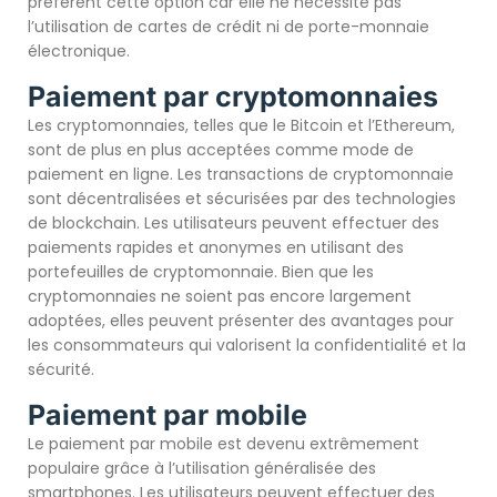
préfèrent cette option car elle ne nécessite pas
l’utilisation de cartes de crédit ni de porte-monnaie
électronique.
Paiement par cryptomonnaies
Les cryptomonnaies, telles que le Bitcoin et l’Ethereum,
sont de plus en plus acceptées comme mode de
paiement en ligne. Les transactions de cryptomonnaie
sont décentralisées et sécurisées par des technologies
de blockchain. Les utilisateurs peuvent effectuer des
paiements rapides et anonymes en utilisant des
portefeuilles de cryptomonnaie. Bien que les
cryptomonnaies ne soient pas encore largement
adoptées, elles peuvent présenter des avantages pour
les consommateurs qui valorisent la confidentialité et la
sécurité.
Paiement par mobile
Le paiement par mobile est devenu extrêmement
populaire grâce à l’utilisation généralisée des
smartphones. Les utilisateurs peuvent effectuer des