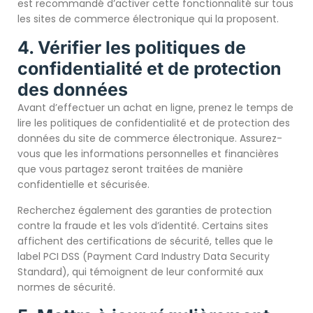
est recommandé d’activer cette fonctionnalité sur tous
les sites de commerce électronique qui la proposent.
4. Vérifier les politiques de
confidentialité et de protection
des données
Avant d’effectuer un achat en ligne, prenez le temps de
lire les politiques de confidentialité et de protection des
données du site de commerce électronique. Assurez-
vous que les informations personnelles et financières
que vous partagez seront traitées de manière
confidentielle et sécurisée.
Recherchez également des garanties de protection
contre la fraude et les vols d’identité. Certains sites
affichent des certifications de sécurité, telles que le
label PCI DSS (Payment Card Industry Data Security
Standard), qui témoignent de leur conformité aux
normes de sécurité.