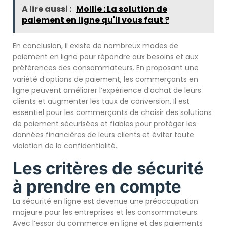
A lire aussi :
Mollie : La solution de
paiement en ligne qu'il vous faut ?
En conclusion, il existe de nombreux modes de
paiement en ligne pour répondre aux besoins et aux
préférences des consommateurs. En proposant une
variété d’options de paiement, les commerçants en
ligne peuvent améliorer l’expérience d’achat de leurs
clients et augmenter les taux de conversion. Il est
essentiel pour les commerçants de choisir des solutions
de paiement sécurisées et fiables pour protéger les
données financières de leurs clients et éviter toute
violation de la confidentialité.
Les critères de sécurité
à prendre en compte
La sécurité en ligne est devenue une préoccupation
majeure pour les entreprises et les consommateurs.
Avec l’essor du commerce en ligne et des paiements