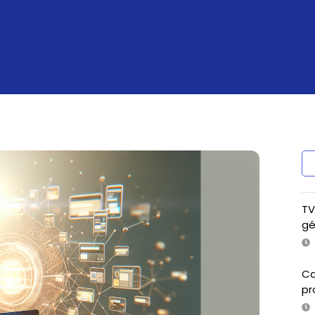
TV
gé
Ca
pr