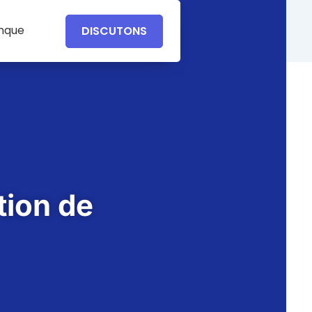
anque
DISCUTONS
tion de